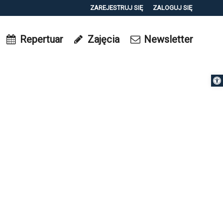
ZAREJESTRUJ SIĘ
ZALOGUJ SIĘ
0
Repertuar
Zajęcia
Newsletter
0,00
PLN
Otwórz 
14