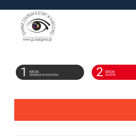
'
1
2
KROK
KROK
DODANIE DO KOSZYKA
KOSZYK