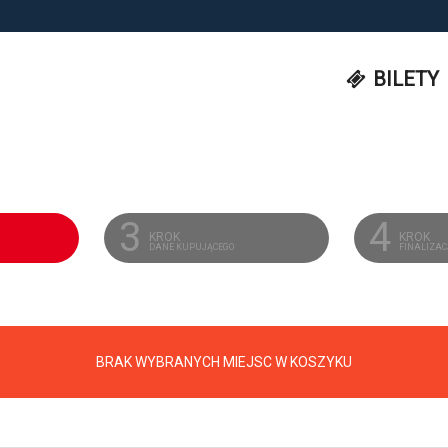
BILETY
3
4
KROK
KROK
DANE KUPUJĄCEGO
FINALIZA
BRAK WYBRANYCH MIEJSC W KOSZYKU