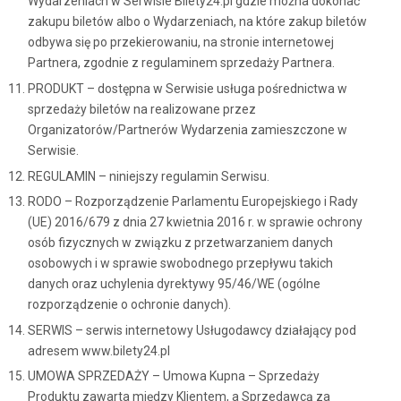
Wydarzeniach w Serwisie Bilety24.pl gdzie można dokonać
zakupu biletów albo o Wydarzeniach, na które zakup biletów
odbywa się po przekierowaniu, na stronie internetowej
Partnera, zgodnie z regulaminem sprzedaży Partnera.
PRODUKT – dostępna w Serwisie usługa pośrednictwa w
sprzedaży biletów na realizowane przez
Organizatorów/Partnerów Wydarzenia zamieszczone w
Serwisie.
REGULAMIN – niniejszy regulamin Serwisu.
RODO – Rozporządzenie Parlamentu Europejskiego i Rady
(UE) 2016/679 z dnia 27 kwietnia 2016 r. w sprawie ochrony
osób fizycznych w związku z przetwarzaniem danych
osobowych i w sprawie swobodnego przepływu takich
danych oraz uchylenia dyrektywy 95/46/WE (ogólne
rozporządzenie o ochronie danych).
SERWIS – serwis internetowy Usługodawcy działający pod
adresem www.bilety24.pl
UMOWA SPRZEDAŻY – Umowa Kupna – Sprzedaży
Produktu zawarta między Klientem, a Sprzedawcą za