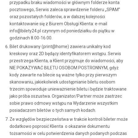
przypadku braku wiadomości w głównym folderze konta
pocztowego, Serwis zaleca sprawdzenie folderu „SPAM”
oraz pozostałych folderów, a w dalszej kolejności
kontaktowanie się z Biurem Obsługi Klienta: e-mail
info@bilety24.pl czynnym od poniedziałku do piątku w
godzinach 8.00-16.00.
Bilet drukowany (print@home) zawiera unikalny kod
kreskowy oraz 2D będący identyfikatorem wstępu. Serwis
przestrzega Klienta, a Klient przyjmuje do wiadomości, aby
NIE POKAZYWAĆ BILETU OSOBOM POSTRONNYM, gdyż
kody zawarte na bilecie są ważne tylko przy pierwszym
skanowaniu, jakiekolwiek udostępnianie biletu osobom
trzecim spowoduje unieważnienie biletu i będzie traktowane
jako próba oszustwa. Organizator/Partner może zastrzec
sobie prawo odmowy wstępu na Wydarzenie wszystkim
posiadaczom biletów o tych samych kodach.
Ze względów bezpieczeństwa w trakcie kontroli bileter może
dodatkowo poprosić Klienta o okazanie dokumentu
tożsamości w celu potwierdzenia danych podanych podczas