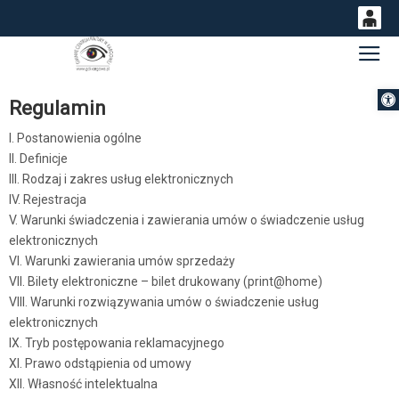
0
Gł
'
0,00
Otwórz 
PLN
Regulamin
I. Postanowienia ogólne
II. Definicje
14
50
III. Rodzaj i zakres usług elektronicznych
IV. Rejestracja
V. Warunki świadczenia i zawierania umów o świadczenie usług
elektronicznych
VI. Warunki zawierania umów sprzedaży
VII. Bilety elektroniczne – bilet drukowany (print@home)
VIII. Warunki rozwiązywania umów o świadczenie usług
elektronicznych
IX. Tryb postępowania reklamacyjnego
XI. Prawo odstąpienia od umowy
XII. Własność intelektualna