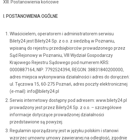
XIII. Postanowienia końcowe
I. POSTANOWIENIA OGÓLNE
Właścicielem, operatorem i administratorem serwisu
Bilety24 jest Bilety24 Sp. z o.o. z siedzibą w Poznaniu,
wpisaną do rejestru przedsiębiorców prowadzonego przez
Sąd Rejonowy w Poznaniu, VIII Wydział Gospodarczy
Krajowego Rejestru Sądowego pod numerem KRS:
0000887164, NIP: 7792524394, REGON: 38831840200000,
adres miejsca wykonywania działalności i adres do doręczeń:
ul. Tęczowa 15, 60-275 Poznań, adres poczty elektronicznej
(e-mail): info@bilety24.pl
Serwis internetowy dostępny pod adresem: www.bilety24.pl
prowadzony jest przez Bilety24 Sp. z o.o. – szczegółowe
informacje dotyczące prowadzonej działalności
przedstawione są powyżej.
Regulamin sporządzony jest w języku polskim i stanowi
wzorzec umowny umowy zawieranej na odległość, zgodnie