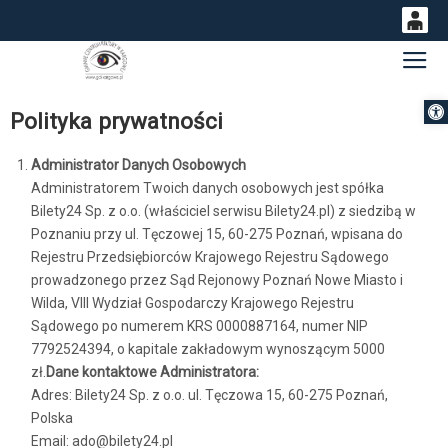
0
Gł
'
0,00
Otwórz 
PLN
Polityka prywatności
Administrator Danych Osobowych
14
51
Administratorem Twoich danych osobowych jest spółka
Bilety24 Sp. z o.o. (właściciel serwisu Bilety24.pl) z siedzibą w
Poznaniu przy ul. Tęczowej 15, 60-275 Poznań, wpisana do
Rejestru Przedsiębiorców Krajowego Rejestru Sądowego
prowadzonego przez Sąd Rejonowy Poznań Nowe Miasto i
Wilda, VIII Wydział Gospodarczy Krajowego Rejestru
Sądowego po numerem KRS 0000887164, numer NIP
7792524394, o kapitale zakładowym wynoszącym 5000
zł.
Dane kontaktowe Administratora:
Adres: Bilety24 Sp. z o.o. ul. Tęczowa 15, 60-275 Poznań,
Polska
Email: ado@bilety24.pl